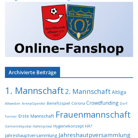
Archivierte Beiträge
1. Mannschaft
2. Mannschaft
Altliga
Crowdfunding
Benefizspiel
Corona
Altweiber
ArenaOpenAir
Dorf-
Frauenmannschaft
Erste Mannschaft
Turnier
Hygienekonzept
HÄ?
Gemeindepokal
Hallenpokal
Jahreshautpversammlung
Jahreshauptversammlung