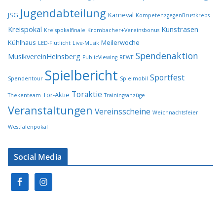
Jugendabteilung
JSG
Karneval
KompetenzgegenBrustkrebs
Kreispokal
Kunstrasen
Kreispokalfinale
Krombacher+Vereinsbonus
Kühlhaus
Meilerwoche
LED-Flutlicht
Live-Musik
Spendenaktion
MusikvereinHeinsberg
PublicViewing
REWE
Spielbericht
Sportfest
Spendentour
Spielmobil
Toraktie
Tor-Aktie
Thekenteam
Trainingsanzüge
Veranstaltungen
Vereinsscheine
Weichnachtsfeier
Westfalenpokal
Social Media