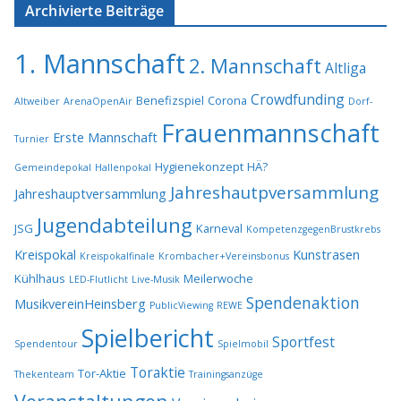
Archivierte Beiträge
1. Mannschaft
2. Mannschaft
Altliga
Crowdfunding
Benefizspiel
Corona
Altweiber
ArenaOpenAir
Dorf-
Frauenmannschaft
Erste Mannschaft
Turnier
Hygienekonzept
HÄ?
Gemeindepokal
Hallenpokal
Jahreshautpversammlung
Jahreshauptversammlung
Jugendabteilung
JSG
Karneval
KompetenzgegenBrustkrebs
Kreispokal
Kunstrasen
Kreispokalfinale
Krombacher+Vereinsbonus
Kühlhaus
Meilerwoche
LED-Flutlicht
Live-Musik
Spendenaktion
MusikvereinHeinsberg
PublicViewing
REWE
Spielbericht
Sportfest
Spendentour
Spielmobil
Toraktie
Tor-Aktie
Thekenteam
Trainingsanzüge