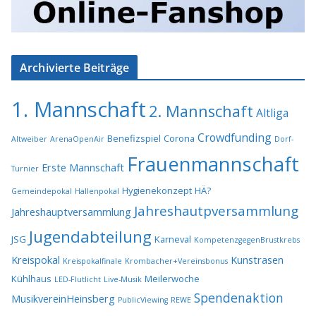
Archivierte Beiträge
1. Mannschaft
2. Mannschaft
Altliga
Crowdfunding
Benefizspiel
Corona
Altweiber
ArenaOpenAir
Dorf-
Frauenmannschaft
Erste Mannschaft
Turnier
Hygienekonzept
HÄ?
Gemeindepokal
Hallenpokal
Jahreshautpversammlung
Jahreshauptversammlung
Jugendabteilung
JSG
Karneval
KompetenzgegenBrustkrebs
Kreispokal
Kunstrasen
Kreispokalfinale
Krombacher+Vereinsbonus
Kühlhaus
Meilerwoche
LED-Flutlicht
Live-Musik
Spendenaktion
MusikvereinHeinsberg
PublicViewing
REWE