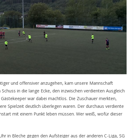
 mutiger und offensiver anzugehen, kam unsere Mannschaft
Schuss in die lange Ecke, den inzwischen verdienten Ausgleich
te Gästekeeper war dabei machtlos. Die Zuschauer merkten,
ere Spielzeit deutlich überlegen waren. Der durchaus verdiente
onstart mit einem Punkt leben müssen. Wer weiß, wofür dieser
hr in Bleche gegen den Aufsteiger aus der anderen C-Liga, SG