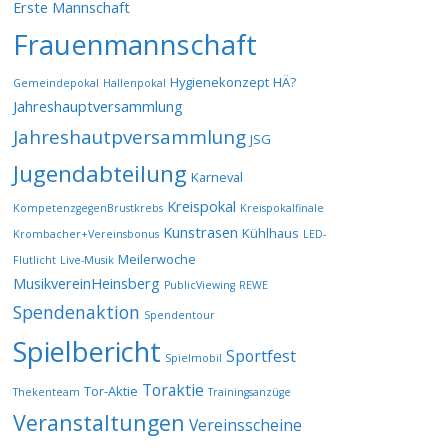
Erste Mannschaft
Frauenmannschaft
Hygienekonzept
HÄ?
Gemeindepokal
Hallenpokal
Jahreshauptversammlung
Jahreshautpversammlung
JSG
Jugendabteilung
Karneval
Kreispokal
KompetenzgegenBrustkrebs
Kreispokalfinale
Kunstrasen
Kühlhaus
Krombacher+Vereinsbonus
LED-
Meilerwoche
Flutlicht
Live-Musik
MusikvereinHeinsberg
PublicViewing
REWE
Spendenaktion
Spendentour
Spielbericht
Sportfest
Spielmobil
Toraktie
Tor-Aktie
Thekenteam
Trainingsanzüge
Veranstaltungen
Vereinsscheine