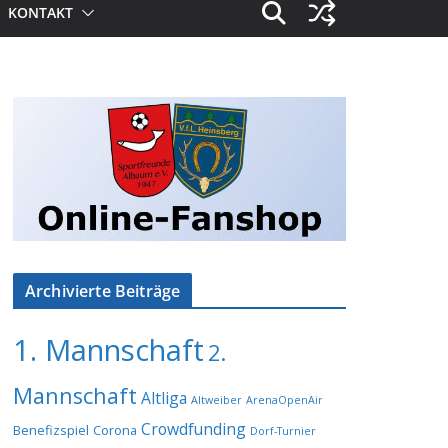
KONTAKT
Archivierte Beiträge
1. Mannschaft
2.
Mannschaft
Altliga
Altweiber
ArenaOpenAir
Crowdfunding
Benefizspiel
Corona
Dorf-Turnier