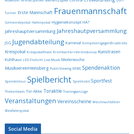
Benefizspiel
Corona
Altweiber
ArenaOpenAir
Dorf-
Frauenmannschaft
Erste Mannschaft
Turnier
Hygienekonzept
HÄ?
Gemeindepokal
Hallenpokal
Jahreshautpversammlung
Jahreshauptversammlung
Jugendabteilung
JSG
Karneval
KompetenzgegenBrustkrebs
Kreispokal
Kunstrasen
Kreispokalfinale
Krombacher+Vereinsbonus
Kühlhaus
Meilerwoche
LED-Flutlicht
Live-Musik
Spendenaktion
MusikvereinHeinsberg
PublicViewing
REWE
Spielbericht
Sportfest
Spendentour
Spielmobil
Toraktie
Tor-Aktie
Thekenteam
Trainingsanzüge
Veranstaltungen
Vereinsscheine
Weichnachtsfeier
Westfalenpokal
Social Media