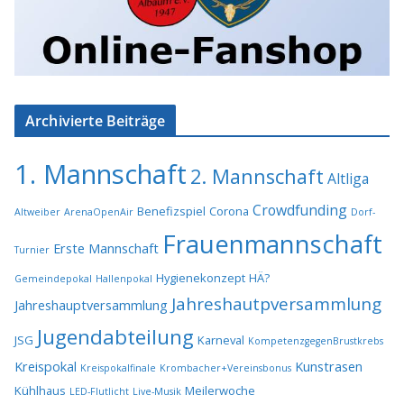
Archivierte Beiträge
1. Mannschaft
2. Mannschaft
Altliga
Crowdfunding
Benefizspiel
Corona
Altweiber
ArenaOpenAir
Dorf-
Frauenmannschaft
Erste Mannschaft
Turnier
Hygienekonzept
HÄ?
Gemeindepokal
Hallenpokal
Jahreshautpversammlung
Jahreshauptversammlung
Jugendabteilung
JSG
Karneval
KompetenzgegenBrustkrebs
Kreispokal
Kunstrasen
Kreispokalfinale
Krombacher+Vereinsbonus
Kühlhaus
Meilerwoche
LED-Flutlicht
Live-Musik