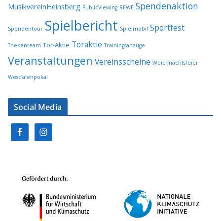
Spendenaktion
MusikvereinHeinsberg
PublicViewing
REWE
Spielbericht
Sportfest
Spendentour
Spielmobil
Toraktie
Tor-Aktie
Thekenteam
Trainingsanzüge
Veranstaltungen
Vereinsscheine
Weichnachtsfeier
Westfalenpokal
Social Media