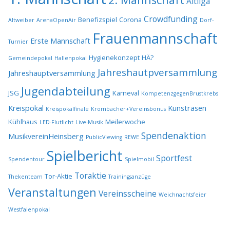
Altliga
Crowdfunding
Benefizspiel
Corona
Altweiber
ArenaOpenAir
Dorf-
Frauenmannschaft
Erste Mannschaft
Turnier
Hygienekonzept
HÄ?
Gemeindepokal
Hallenpokal
Jahreshautpversammlung
Jahreshauptversammlung
Jugendabteilung
JSG
Karneval
KompetenzgegenBrustkrebs
Kreispokal
Kunstrasen
Kreispokalfinale
Krombacher+Vereinsbonus
Kühlhaus
Meilerwoche
LED-Flutlicht
Live-Musik
Spendenaktion
MusikvereinHeinsberg
PublicViewing
REWE
Spielbericht
Sportfest
Spendentour
Spielmobil
Toraktie
Tor-Aktie
Thekenteam
Trainingsanzüge
Veranstaltungen
Vereinsscheine
Weichnachtsfeier
Westfalenpokal